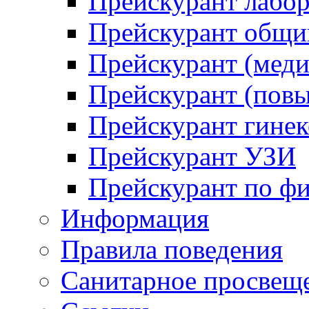
Прейскурант лабо
Прейскурант общий
Прейскурант (меди
Прейскурант (повы
Прейскурант гинек
Прейскурант УЗИ
Прейскурант по ф
Информация
Правила поведения
Санитарное просвещ