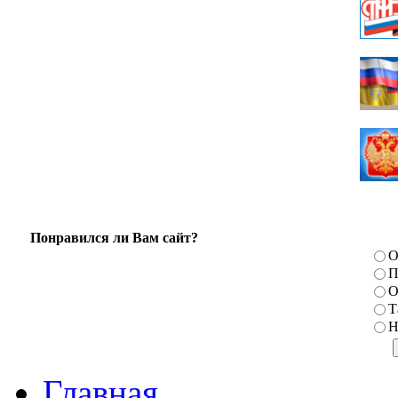
Понравился ли Вам сайт?
О
П
О
Т
Н
Главная