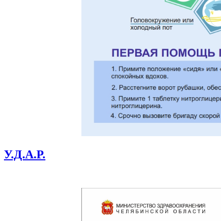
У.Д.А.Р.