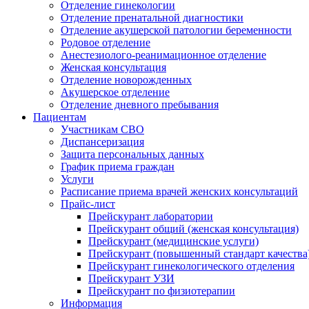
Отделение гинекологии
Отделение пренатальной диагностики
Отделение акушерской патологии беременности
Родовое отделение
Анестезиолого-реанимационное отделение
Женская консультация
Отделение новорожденных
Акушерское отделение
Отделение дневного пребывания
Пациентам
Участникам СВО
Диспансеризация
Защита персональных данных
График приема граждан
Услуги
Расписание приема врачей женских консультаций
Прайс-лист
Прейскурант лаборатории
Прейскурант общий (женская консультация)
Прейскурант (медицинские услуги)
Прейскурант (повышенный стандарт качества
Прейскурант гинекологического отделения
Прейскурант УЗИ
Прейскурант по физиотерапии
Информация