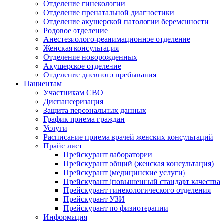
Отделение гинекологии
Отделение пренатальной диагностики
Отделение акушерской патологии беременности
Родовое отделение
Анестезиолого-реанимационное отделение
Женская консультация
Отделение новорожденных
Акушерское отделение
Отделение дневного пребывания
Пациентам
Участникам СВО
Диспансеризация
Защита персональных данных
График приема граждан
Услуги
Расписание приема врачей женских консультаций
Прайс-лист
Прейскурант лаборатории
Прейскурант общий (женская консультация)
Прейскурант (медицинские услуги)
Прейскурант (повышенный стандарт качества
Прейскурант гинекологического отделения
Прейскурант УЗИ
Прейскурант по физиотерапии
Информация