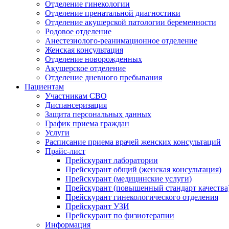
Отделение гинекологии
Отделение пренатальной диагностики
Отделение акушерской патологии беременности
Родовое отделение
Анестезиолого-реанимационное отделение
Женская консультация
Отделение новорожденных
Акушерское отделение
Отделение дневного пребывания
Пациентам
Участникам СВО
Диспансеризация
Защита персональных данных
График приема граждан
Услуги
Расписание приема врачей женских консультаций
Прайс-лист
Прейскурант лаборатории
Прейскурант общий (женская консультация)
Прейскурант (медицинские услуги)
Прейскурант (повышенный стандарт качества
Прейскурант гинекологического отделения
Прейскурант УЗИ
Прейскурант по физиотерапии
Информация