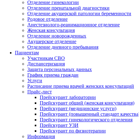
Отделение гинекологии
Отделение пренатальной диагностики
Отделение акушерской патологии беременности
Родовое отделение
Анестезиолого-реанимационное отделение
Женская консультация
Отделение новорожденных
Акушерское отделение
Отделение дневного пребывания
Пациентам
Участникам СВО
Диспансеризация
Защита персональных данных
График приема граждан
Услуги
Расписание приема врачей женских консультаций
Прайс-лист
Прейскурант лаборатории
Прейскурант общий (женская консультация)
Прейскурант (медицинские услуги)
Прейскурант (повышенный стандарт качества
Прейскурант гинекологического отделения
Прейскурант УЗИ
Прейскурант по физиотерапии
Информация